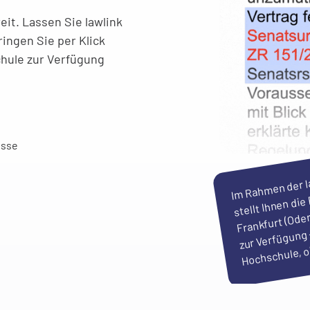
reit. Lassen Sie lawlink
ingen Sie per Klick
schule zur Verfügung
esse
m
men der lawl
stellt Ihnen die
Frankfurt (Oder
zur Verfügung 
Hochschule, o