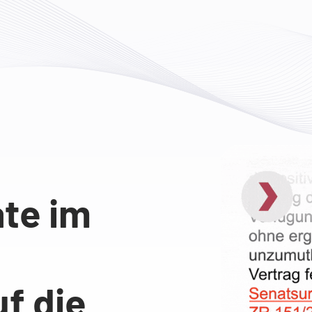
ate im
uf die