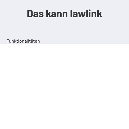
Das kann lawlink
Funktionalitäten
lawlink SELECT
Markieren Sie beliebigen Text und springen
Sie per Tastendruck oder Klick direkt zu
den darin zitierten Rechtsinhalten.