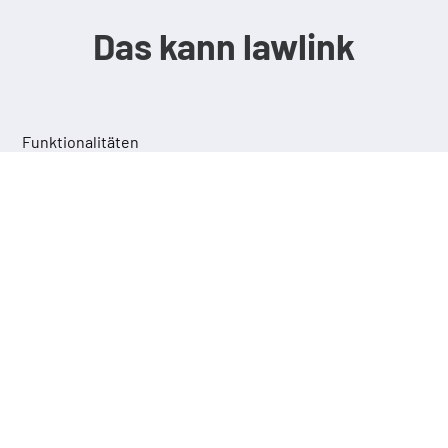
Das kann lawlink
Funktionalitäten
lawlink SELECT
Markieren Sie beliebigen Text und springen
Sie per Tastendruck oder Klick direkt zu
den darin zitierten Rechtsinhalten.