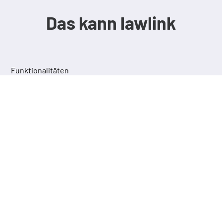
Das kann lawlink
Funktionalitäten
lawlink SELECT
Markieren Sie beliebigen Text und springen
Sie per Tastendruck oder Klick direkt zu
den darin zitierten Rechtsinhalten.