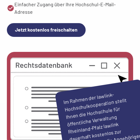
Einfacher Zugang über Ihre Hochschul-E-Mail-
Adresse
Jetzt kostenlos freischalten
I
men der lawlink-
m Rah
Hochschulkooperation stellt
Ihnen die Hochschule für
öffentliche Verwaltung
Rheinland-Pfalz lawlink
dauerhaft kostenlos zur