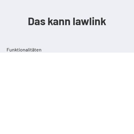
Das kann lawlink
Funktionalitäten
lawlink SELECT
Markieren Sie beliebigen Text und springen
Sie per Tastendruck oder Klick direkt zu
den darin zitierten Rechtsinhalten.