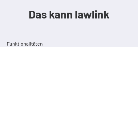
Das kann lawlink
Funktionalitäten
lawlink SELECT
Markieren Sie beliebigen Text und springen
Sie per Tastendruck oder Klick direkt zu
den darin zitierten Rechtsinhalten.