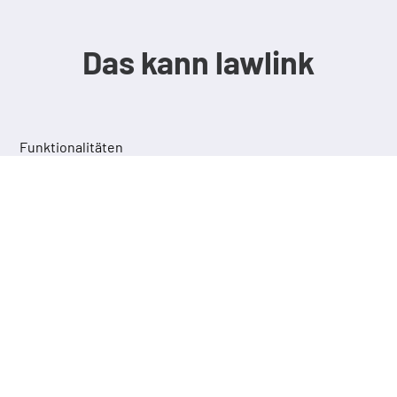
Das kann lawlink
Funktionalitäten
lawlink SELECT
Markieren Sie beliebigen Text und springen
Sie per Tastendruck oder Klick direkt zu
den darin zitierten Rechtsinhalten.