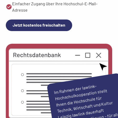
Einfacher Zugang über Ihre Hochschul-E-Mail-
Adresse
Jetzt kostenlos freischalten
I
men der lawlink-
Technik,
m Rah
Hochschulkooperation stellt
Ihnen die Hochschule für
Wirtschaft und Kultur
Leipzig lawlink dauerhaft