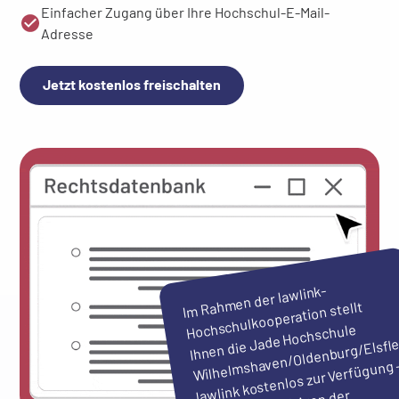
Einfacher Zugang über Ihre Hochschul-E-Mail-
Adresse
Jetzt kostenlos freischalten
I
men der lawlink-
Wilhel
m Rah
Hochschulkooperation stellt
Ihnen die Jade Hochschule
mshaven/Oldenburg/Elsfle
lawlink kostenlos zur Verfügung 