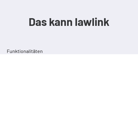
Das kann lawlink
Funktionalitäten
lawlink SELECT
Markieren Sie beliebigen Text und springen
Sie per Tastendruck oder Klick direkt zu
den darin zitierten Rechtsinhalten.