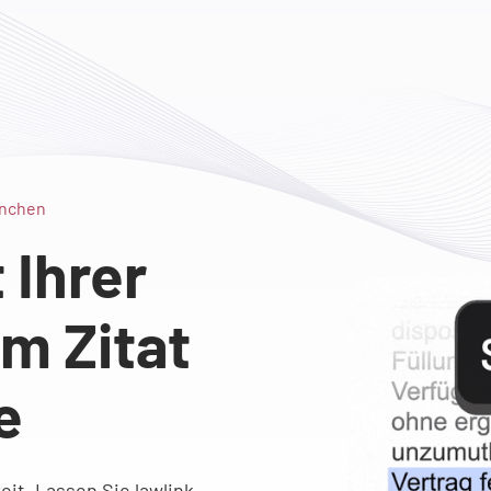
ünchen
Ihrer
m Zitat
e
reit. Lassen Sie lawlink