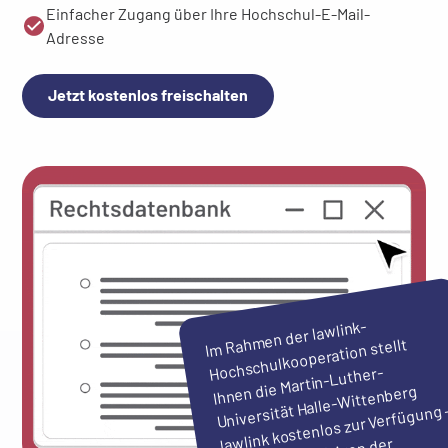
Einfacher Zugang über Ihre Hochschul-E-Mail-
Adresse
Jetzt kostenlos freischalten
I
men der lawlink-
Universität Halle-
m Rah
Hochschulkooperation stellt
Ihnen die Martin-Luther-
Wittenberg
lawlink kostenlos zur Verfügung 