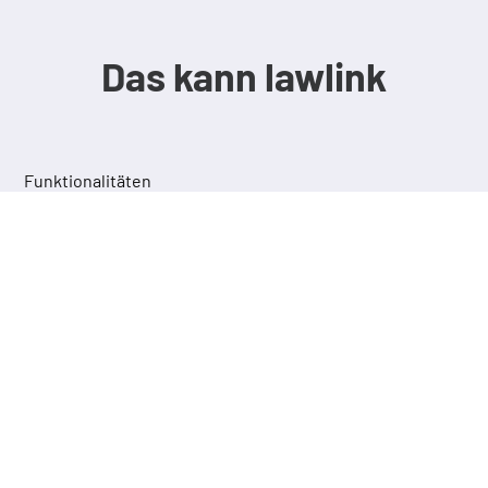
Das kann lawlink
Funktionalitäten
lawlink SELECT
Markieren Sie beliebigen Text und springen
Sie per Tastendruck oder Klick direkt zu
den darin zitierten Rechtsinhalten.