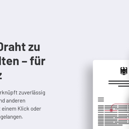
Draht zu
ten – für
z
rknüpft zuverlässig
und anderen
 einem Klick oder
 gelangen.