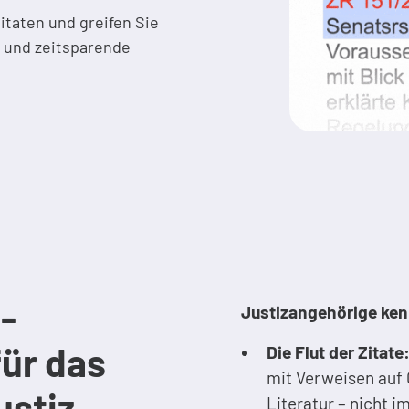
itaten und greifen Sie
te und zeitsparende
t-
Justizangehörige ke
für das
Die Flut der Zitate
mit Verweisen auf 
ustiz
Literatur – nicht i