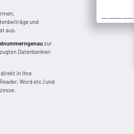
ormen,
tenbeiträge und
at aus.
ndnummerngenau
zur
orzugten Datenbanken
direkt in Ihre
eader, Word etc.) und
ozesse.