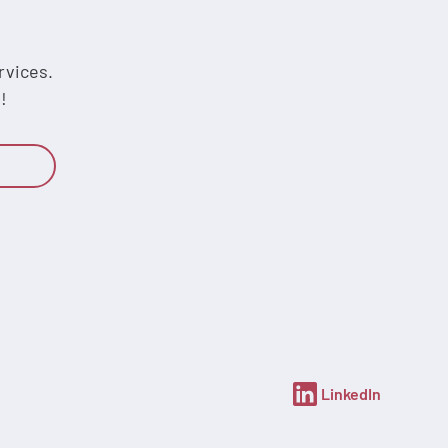
rvices.
!
LinkedIn